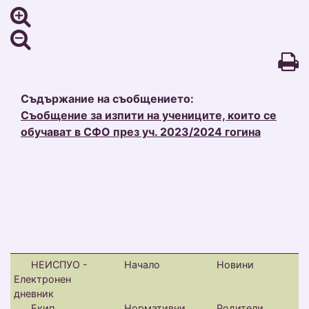
Съдържание на съобщението:
Съобщение за изпити на учениците, които се
обучават в СФО през уч. 2023/2024 гогина
НЕИСПУО -
Начало
Новини
Електронен
дневник
Екип
Нормативни
Родители