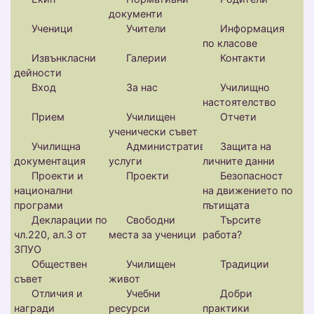
документи
Ученици
Учители
Информация
по класове
Извънкласни
Галерии
Контакти
дейности
Вход
За нас
Училищно
настоятелство
Прием
Училищен
Отчети
ученически съвет
Училищна
Административни
Защита на
документация
услуги
личните данни
Проекти и
Проекти
Безопасност
национални
на движението по
програми
пътищата
Декларации по
Свободни
Търсите
чл.220, ал.3 от
места за ученици
работа?
ЗПУО
Обществен
Училищен
Традиции
съвет
живот
Отличия и
Учебни
Добри
награди
ресурси
практики