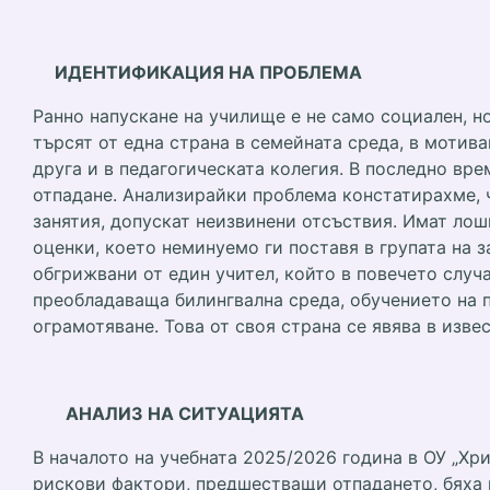
ИДЕНТИФИКАЦИЯ НА ПРОБЛЕМА
Ранно напускане на училище е не само социален, н
търсят от една страна в семейната среда, в мотива
друга и в педагогическата колегия. В последно вре
отпадане. Анализирайки проблема констатирахме, 
занятия, допускат неизвинени отсъствия. Имат ло
оценки, което неминуемо ги поставя в групата на з
обгрижвани от един учител, който в повечето случа
преобладаваща билингвална среда, обучението на п
ограмотяване. Това от своя страна се явява в изв
АНАЛИЗ НА СИТУАЦИЯТА
В началото на учебната 2025/2026 година в ОУ „Хр
рискови фактори, предшестващи отпадането, бяха