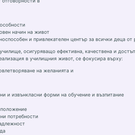
т отговорности в
пособности
овен начин на живот
носпособен и привлекателен център за всички деца от
чилище, осигуряващо ефективна, качествена и достъпн
еализация в училищния живот, се фокусира върху:
овлетворяване на желанията и
чни и извънкласни форми на обучение и възпитание
о положение
лни потребности
надлежност
еда