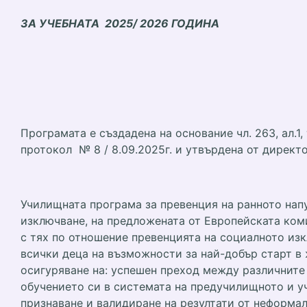
ЗА УЧЕБНАТА
2025
/
20
26
ГОДИНА
Програмата е създадена на основание чл. 263, ал.1
протокол № 8 / 8.09.2025г. и утвърдена от директ
Училищната програма за превенция на ранното нап
изключване, на предложената от Европейската коми
с тях по отношение превенцията на социалното изк
всички деца на възможности за най-добър старт в
осигуряване на: успешен преход между различните
обучението си в системата на предучилищното и у
признаване и валидиране на резултати от неформа