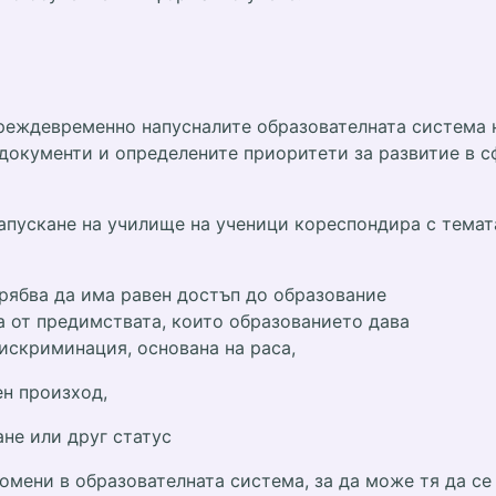
реждевременно напусналите образователната система на
документи и определените приоритети за развитие в сф
пускане на училище на ученици кореспондира с темат
трябва да има равен достъп до образование
а от предимствата, които образованието дава
искриминация, основана на раса,
ен произход,
не или друг статус
мени в образователната система, за да може тя да се