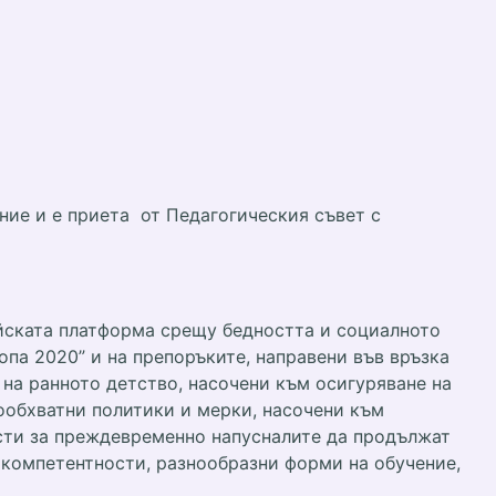
ание и е приета от Педагогическия съвет с
ейската платформа срещу бедността и социалното
па 2020” и на препоръките, направени във връзка
 на ранното детство, насочени към осигуряване на
ообхватни политики и мерки, насочени към
ости за преждевременно напусналите да продължат
 компетентности, разнообразни форми на обучение,