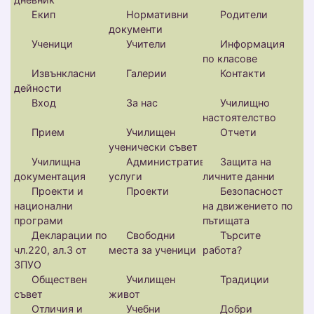
Екип
Нормативни
Родители
документи
Ученици
Учители
Информация
по класове
Извънкласни
Галерии
Контакти
дейности
Вход
За нас
Училищно
настоятелство
Прием
Училищен
Отчети
ученически съвет
Училищна
Административни
Защита на
документация
услуги
личните данни
Проекти и
Проекти
Безопасност
национални
на движението по
програми
пътищата
Декларации по
Свободни
Търсите
чл.220, ал.3 от
места за ученици
работа?
ЗПУО
Обществен
Училищен
Традиции
съвет
живот
Отличия и
Учебни
Добри