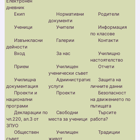
Електронен
дневник
Екип
Нормативни
Родители
документи
Ученици
Учители
Информация
по класове
Извънкласни
Галерии
Контакти
дейности
Вход
За нас
Училищно
настоятелство
Прием
Училищен
Отчети
ученически съвет
Училищна
Административни
Защита на
документация
услуги
личните данни
Проекти и
Проекти
Безопасност
национални
на движението по
програми
пътищата
Декларации по
Свободни
Търсите
чл.220, ал.3 от
места за ученици
работа?
ЗПУО
Обществен
Училищен
Традиции
съвет
живот